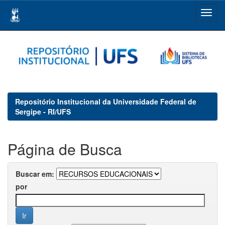
Skip
navigation
Repositório Institucional da Universidade Federal de
Sergipe - RI/UFS
Página de Busca
Buscar em:
por