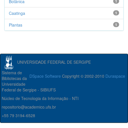
Botânica
1
Caatinga
1
Plantas
1
UNIVERSIDADE FEDERAL DE SERGIPE
Sistema de
DSpace Software
Copyright © 2002-2010
Duraspace
Bibliotecas da
Universidade
Federal de Sergipe - SIBIUFS
Núcleo de Tecnologia da Informação - NTI
repositorio@academico.ufs.br
+55 79 3194-6528