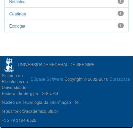
Botânica
1
Caatinga
1
Ecologia
1
UNIVERSIDADE FEDERAL DE SERGIPE
Sistema de
DSpace Software
Copyright © 2002-2010
Duraspace
Bibliotecas da
Universidade
Federal de Sergipe - SIBIUFS
Núcleo de Tecnologia da Informação - NTI
repositorio@academico.ufs.br
+55 79 3194-6528