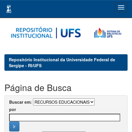
Skip
navigation
Repositório Institucional da Universidade Federal de
Sergipe - RI/UFS
Página de Busca
Buscar em:
por