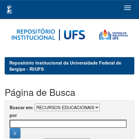
Skip
navigation
Repositório Institucional da Universidade Federal de
Sergipe - RI/UFS
Página de Busca
Buscar em:
por