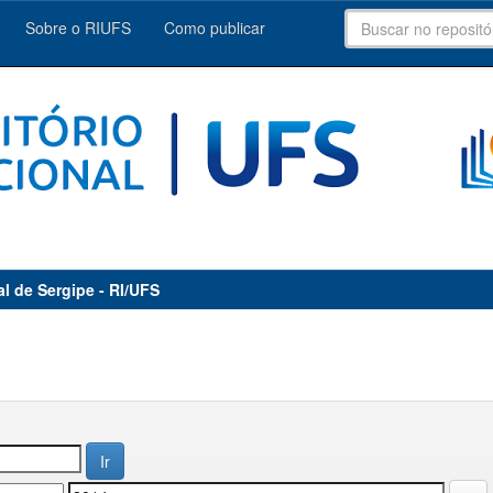
Sobre o RIUFS
Como publicar
al de Sergipe - RI/UFS