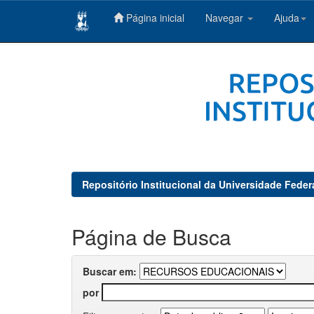
Página inicial
Navegar
Ajuda
Skip
navigation
Repositório Institucional da Universidade Feder
Página de Busca
Buscar em:
por