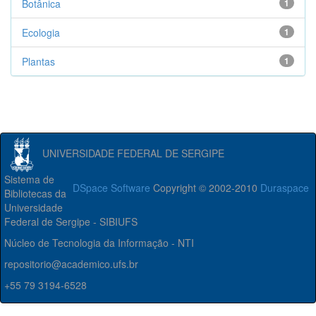
Botânica
1
Ecologia
1
Plantas
1
UNIVERSIDADE FEDERAL DE SERGIPE
Sistema de
DSpace Software
Copyright © 2002-2010
Duraspace
Bibliotecas da
Universidade
Federal de Sergipe - SIBIUFS
Núcleo de Tecnologia da Informação - NTI
repositorio@academico.ufs.br
+55 79 3194-6528