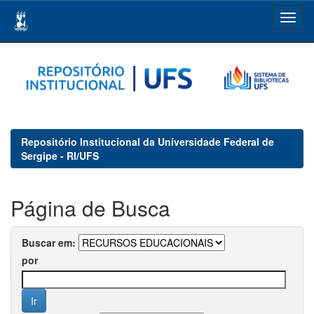
Skip
navigation
Repositório Institucional da Universidade Federal de
Sergipe - RI/UFS
Página de Busca
Buscar em:
por