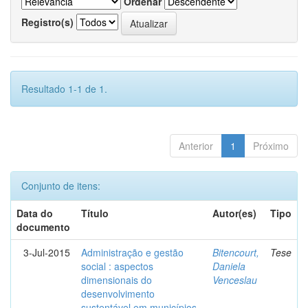
Ordenar
Registro(s)
Resultado 1-1 de 1.
Anterior
1
Próximo
Conjunto de itens:
Data do
Título
Autor(es)
Tipo
documento
3-Jul-2015
Administração e gestão
Bitencourt,
Tese
social : aspectos
Daniela
dimensionais do
Venceslau
desenvolvimento
sustentável em municípios