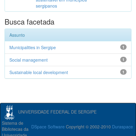
sergipanos
Busca facetada
Assunto
Municipalities in Sergipe
1
Social management
1
Sustainable local development
1
UNIVERSIDADE FEDERAL DE SERGIPE
Sistema de
DSpace Software
Copyright © 2002-2010
Duraspace
Bibliotecas da
Universidade