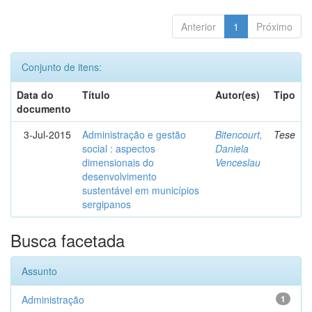
Anterior
1
Próximo
Conjunto de itens:
Data do
Título
Autor(es)
Tipo
documento
3-Jul-2015
Administração e gestão
Bitencourt,
Tese
social : aspectos
Daniela
dimensionais do
Venceslau
desenvolvimento
sustentável em municípios
sergipanos
Busca facetada
Assunto
Administração
1