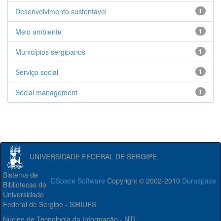
Desenvolvimento sustentável
1
Meio ambiente
1
Municípios sergipanos
1
Serviço social
1
Social management
1
UNIVERSIDADE FEDERAL DE SERGIPE
Sistema de
DSpace Software
Copyright © 2002-2010
Duraspace
Bibliotecas da
Universidade
Federal de Sergipe - SIBIUFS
Núcleo de Tecnologia da Informação - NTI