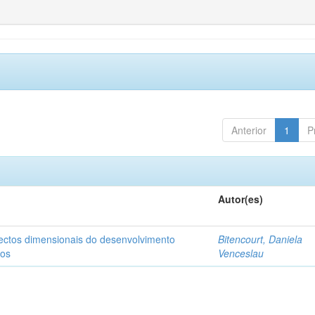
Anterior
1
P
Autor(es)
pectos dimensionais do desenvolvimento
Bitencourt, Daniela
nos
Venceslau