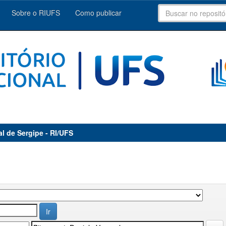
Sobre o RIUFS
Como publicar
al de Sergipe - RI/UFS