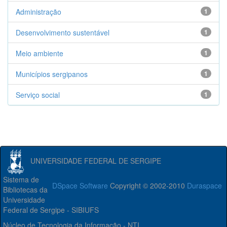
Administração
1
Desenvolvimento sustentável
1
Meio ambiente
1
Municípios sergipanos
1
Serviço social
1
UNIVERSIDADE FEDERAL DE SERGIPE
Sistema de
DSpace Software
Copyright © 2002-2010
Duraspace
Bibliotecas da
Universidade
Federal de Sergipe - SIBIUFS
Núcleo de Tecnologia da Informação - NTI