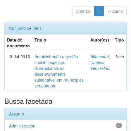
Anterior
1
Próximo
Conjunto de itens:
Data do
Título
Autor(es)
Tipo
documento
3-Jul-2015
Administração e gestão
Bitencourt,
Tese
social : aspectos
Daniela
dimensionais do
Venceslau
desenvolvimento
sustentável em municípios
sergipanos
Busca facetada
Assunto
Administration
1