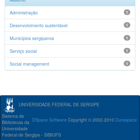
Administração
1
Desenvolvimento sustentável
1
Municípios sergipanos
1
Serviço social
1
Social management
1
UNIVERSIDADE FEDERAL DE SERGIPE
Sistema de
DSpace Software
Copyright © 2002-2010
Duraspace
Bibliotecas da
Universidade
Federal de Sergipe - SIBIUFS