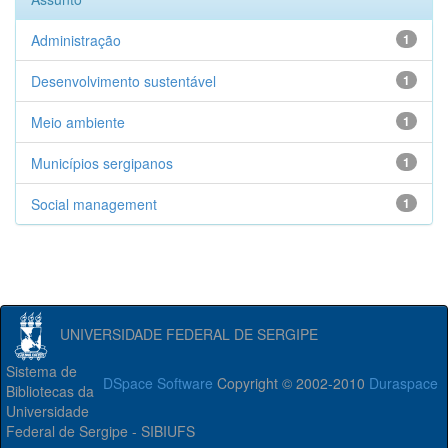
Administração
1
Desenvolvimento sustentável
1
Meio ambiente
1
Municípios sergipanos
1
Social management
1
UNIVERSIDADE FEDERAL DE SERGIPE
Sistema de
DSpace Software
Copyright © 2002-2010
Duraspace
Bibliotecas da
Universidade
Federal de Sergipe - SIBIUFS