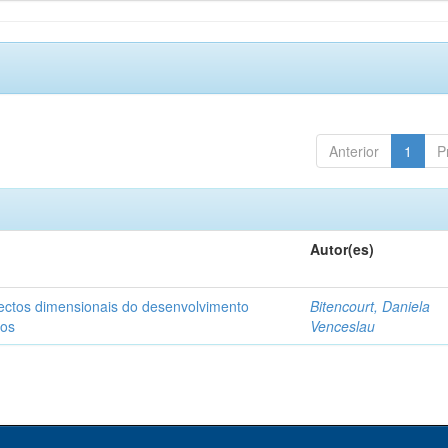
Anterior
1
P
Autor(es)
pectos dimensionais do desenvolvimento
Bitencourt, Daniela
nos
Venceslau