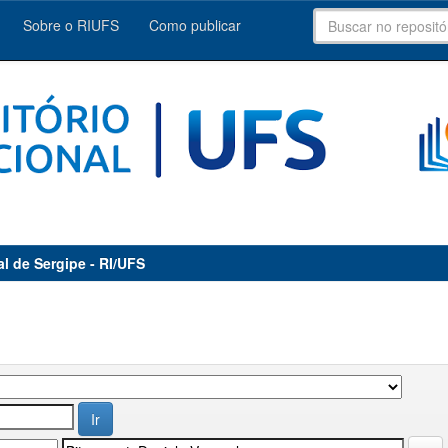
Sobre o RIUFS
Como publicar
al de Sergipe - RI/UFS