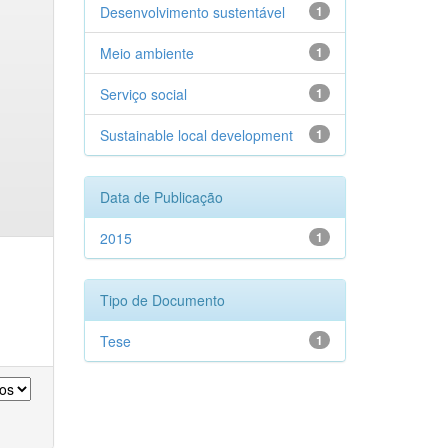
Desenvolvimento sustentável
1
Meio ambiente
1
Serviço social
1
Sustainable local development
1
Data de Publicação
2015
1
Tipo de Documento
Tese
1