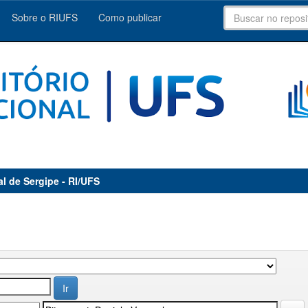
Sobre o RIUFS
Como publicar
al de Sergipe - RI/UFS