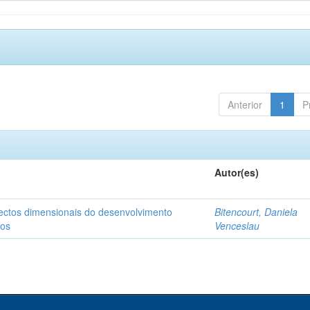
Anterior
1
P
Autor(es)
pectos dimensionais do desenvolvimento
Bitencourt, Daniela
nos
Venceslau