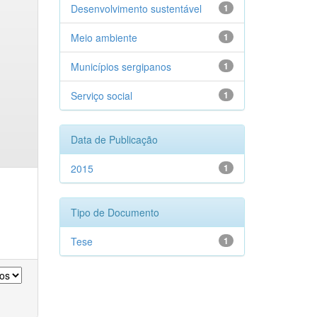
Desenvolvimento sustentável
1
Meio ambiente
1
Municípios sergipanos
1
Serviço social
1
Data de Publicação
2015
1
Tipo de Documento
Tese
1