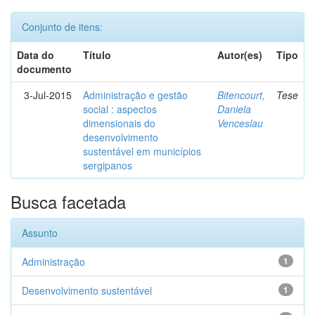
Conjunto de itens:
Data do
Título
Autor(es)
Tipo
documento
3-Jul-2015
Administração e gestão
Bitencourt,
Tese
social : aspectos
Daniela
dimensionais do
Venceslau
desenvolvimento
sustentável em municípios
sergipanos
Busca facetada
Assunto
Administração
1
Desenvolvimento sustentável
1