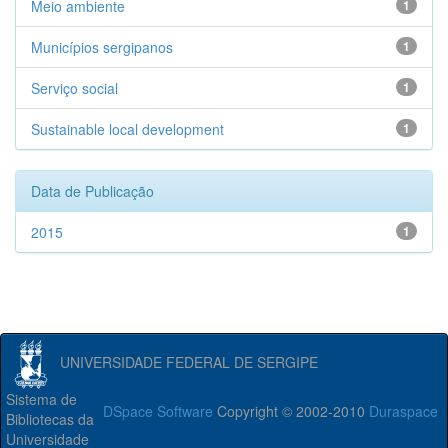
Meio ambiente
1
Municípios sergipanos
1
Serviço social
1
Sustainable local development
1
Data de Publicação
2015
1
UNIVERSIDADE FEDERAL DE SERGIPE
Sistema de
DSpace Software
Copyright © 2002-2010
Duraspace
Bibliotecas da
Universidade