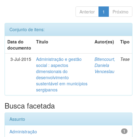
Anterior
1
Próximo
Conjunto de itens:
Data do
Título
Autor(es)
Tipo
documento
3-Jul-2015
Administração e gestão
Bitencourt,
Tese
social : aspectos
Daniela
dimensionais do
Venceslau
desenvolvimento
sustentável em municípios
sergipanos
Busca facetada
Assunto
Administração
1