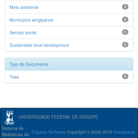
Meio ambiente
1
Municípios sergipanos
1
Serviço social
1
Sustainable local development
1
Tipo de Documento
Tese
1
UNIVERSIDADE FEDERAL DE SERGIPE
Sistema de
DSpace Software
Copyright © 2002-2010
Duraspace
Bibliotecas da