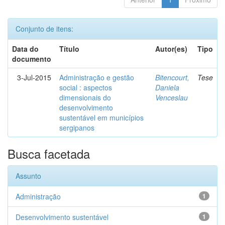
Conjunto de itens:
Data do
Título
Autor(es)
Tipo
documento
3-Jul-2015
Administração e gestão
Bitencourt,
Tese
social : aspectos
Daniela
dimensionais do
Venceslau
desenvolvimento
sustentável em municípios
sergipanos
Busca facetada
Assunto
Administração
1
Desenvolvimento sustentável
1