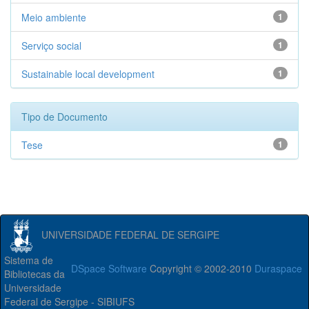
Meio ambiente
1
Serviço social
1
Sustainable local development
1
Tipo de Documento
Tese
1
UNIVERSIDADE FEDERAL DE SERGIPE
Sistema de
DSpace Software
Copyright © 2002-2010
Duraspace
Bibliotecas da
Universidade
Federal de Sergipe - SIBIUFS