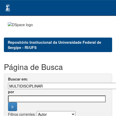
Skip
navigation
Repositório Institucional da Universidade Federal de
Sergipe - RI/UFS
Página de Busca
Buscar em:
por
Filtros correntes: