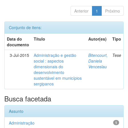
Anterior
1
Próximo
Conjunto de itens:
Data do
Título
Autor(es)
Tipo
documento
3-Jul-2015
Administração e gestão
Bitencourt,
Tese
social : aspectos
Daniela
dimensionais do
Venceslau
desenvolvimento
sustentável em municípios
sergipanos
Busca facetada
Assunto
Administração
1