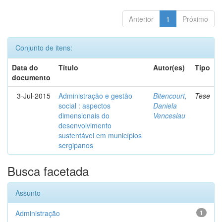
Anterior
1
Próximo
Conjunto de itens:
Data do
Título
Autor(es)
Tipo
documento
3-Jul-2015
Administração e gestão
Bitencourt,
Tese
social : aspectos
Daniela
dimensionais do
Venceslau
desenvolvimento
sustentável em municípios
sergipanos
Busca facetada
Assunto
Administração
1