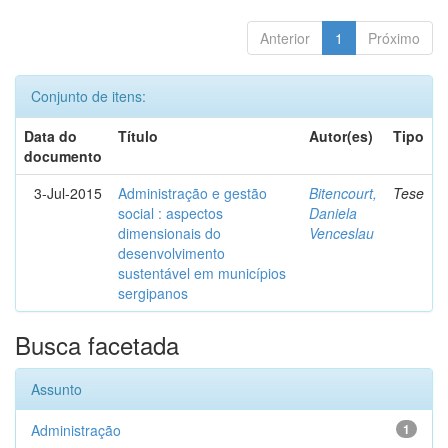
Anterior
1
Próximo
Conjunto de itens:
Data do
Título
Autor(es)
Tipo
documento
3-Jul-2015
Administração e gestão
Bitencourt,
Tese
social : aspectos
Daniela
dimensionais do
Venceslau
desenvolvimento
sustentável em municípios
sergipanos
Busca facetada
Assunto
Administração
1