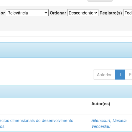
por
Ordenar
Registro(s)
Anterior
1
P
Autor(es)
pectos dimensionais do desenvolvimento
Bitencourt, Daniela
nos
Venceslau