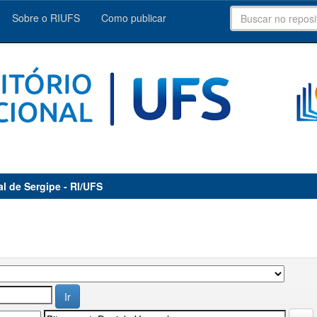
Sobre o RIUFS
Como publicar
al de Sergipe - RI/UFS