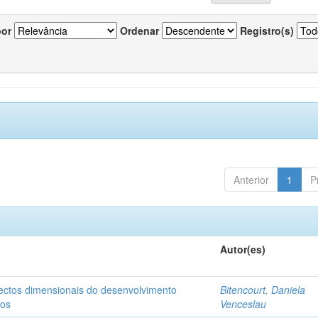
por
Ordenar
Registro(s)
Anterior
1
P
Autor(es)
pectos dimensionais do desenvolvimento
Bitencourt, Daniela
nos
Venceslau