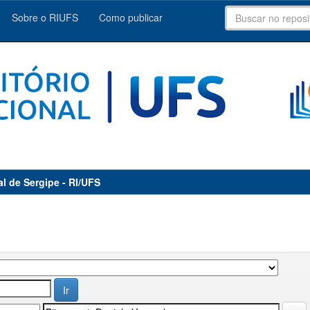
Sobre o RIUFS
Como publicar
al de Sergipe - RI/UFS