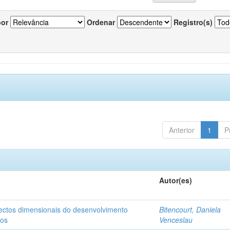
por
Ordenar
Registro(s)
Anterior
1
P
Autor(es)
pectos dimensionais do desenvolvimento
Bitencourt, Daniela
nos
Venceslau