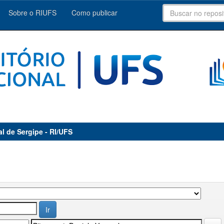
Sobre o RIUFS
Como publicar
al de Sergipe - RI/UFS