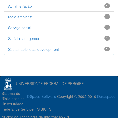
Administração
1
Meio ambiente
1
Serviço social
1
Social management
1
Sustainable local development
1
UNIVERSIDADE FEDERAL DE SERGIPE
Sistema de
DSpace Software
Copyright © 2002-2010
Duraspace
Bibliotecas da
Universidade
Federal de Sergipe - SIBIUFS
Núcleo de Tecnologia da Informação - NTI