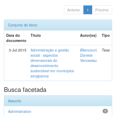
Anterior
1
Próximo
Conjunto de itens:
Data do
Título
Autor(es)
Tipo
documento
3-Jul-2015
Administração e gestão
Bitencourt,
Tese
social : aspectos
Daniela
dimensionais do
Venceslau
desenvolvimento
sustentável em municípios
sergipanos
Busca facetada
Assunto
Administration
1