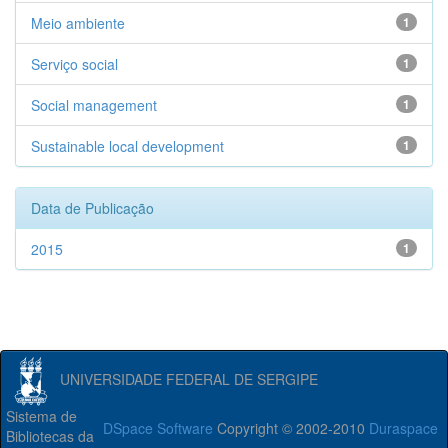
Meio ambiente
1
Serviço social
1
Social management
1
Sustainable local development
1
Data de Publicação
2015
1
UNIVERSIDADE FEDERAL DE SERGIPE
Sistema de
DSpace Software
Copyright © 2002-2010
Duraspace
Bibliotecas da