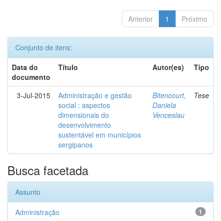
Anterior
1
Próximo
Conjunto de itens:
Data do
Título
Autor(es)
Tipo
documento
3-Jul-2015
Administração e gestão
Bitencourt,
Tese
social : aspectos
Daniela
dimensionais do
Venceslau
desenvolvimento
sustentável em municípios
sergipanos
Busca facetada
Assunto
Administração
1