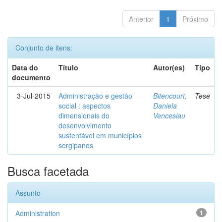
Anterior
1
Próximo
Conjunto de itens:
Data do
Título
Autor(es)
Tipo
documento
3-Jul-2015
Administração e gestão
Bitencourt,
Tese
social : aspectos
Daniela
dimensionais do
Venceslau
desenvolvimento
sustentável em municípios
sergipanos
Busca facetada
Assunto
Administration
1