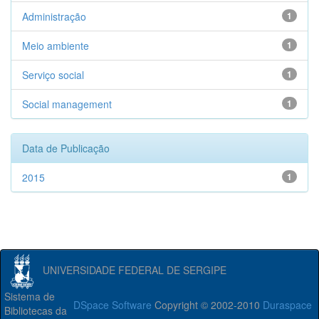
Administração
1
Meio ambiente
1
Serviço social
1
Social management
1
Data de Publicação
2015
1
UNIVERSIDADE FEDERAL DE SERGIPE
Sistema de
DSpace Software
Copyright © 2002-2010
Duraspace
Bibliotecas da