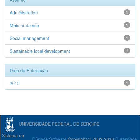
Administration
1
Meio ambiente
1
Social management
1
Sustainable local development
1
Data de Publicação
2015
1
UNIVERSIDADE FEDERAL DE SERGIPE
Sistema de
DSpace Software
Copyright © 2002-2010
Duraspace