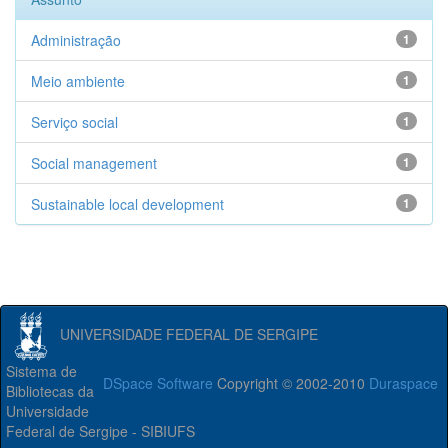
Administração
1
Meio ambiente
1
Serviço social
1
Social management
1
Sustainable local development
1
UNIVERSIDADE FEDERAL DE SERGIPE
Sistema de
DSpace Software
Copyright © 2002-2010
Duraspace
Bibliotecas da
Universidade
Federal de Sergipe - SIBIUFS