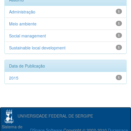
Administração
1
Meio ambiente
1
Social management
1
Sustainable local development
1
Data de Publicação
2015
1
UNIVERSIDADE FEDERAL DE SERGIPE
Sistema de
DSpace Software
Copyright © 2002-2010
Duraspace