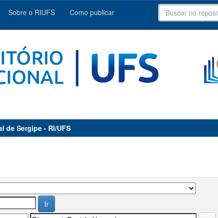
Sobre o RIUFS
Como publicar
al de Sergipe - RI/UFS