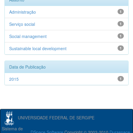
Administração
1
Serviço social
1
Social management
1
Sustainable local development
1
Data de Publicação
2015
1
UNIVERSIDADE FEDERAL DE SERGIPE
Sistema de
DSpace Software
Copyright © 2002-2010
Duraspace