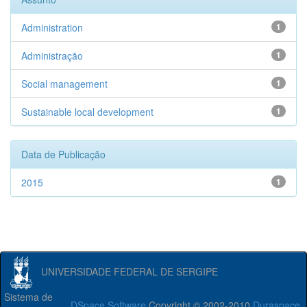
Administration
1
Administração
1
Social management
1
Sustainable local development
1
Data de Publicação
2015
1
UNIVERSIDADE FEDERAL DE SERGIPE
Sistema de
DSpace Software
Copyright © 2002-2010
Duraspace