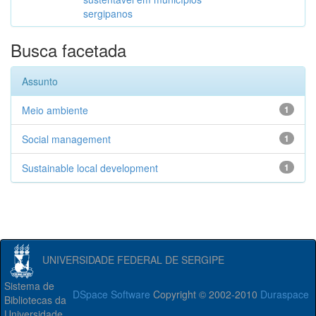
sergipanos
Busca facetada
Assunto
Meio ambiente
1
Social management
1
Sustainable local development
1
UNIVERSIDADE FEDERAL DE SERGIPE
Sistema de
DSpace Software
Copyright © 2002-2010
Duraspace
Bibliotecas da
Universidade