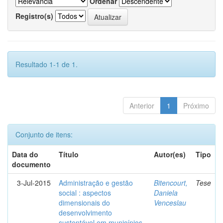
Ordenar
Registro(s)
Resultado 1-1 de 1.
Anterior
1
Próximo
Conjunto de itens:
Data do
Título
Autor(es)
Tipo
documento
3-Jul-2015
Administração e gestão
Bitencourt,
Tese
social : aspectos
Daniela
dimensionais do
Venceslau
desenvolvimento
sustentável em municípios