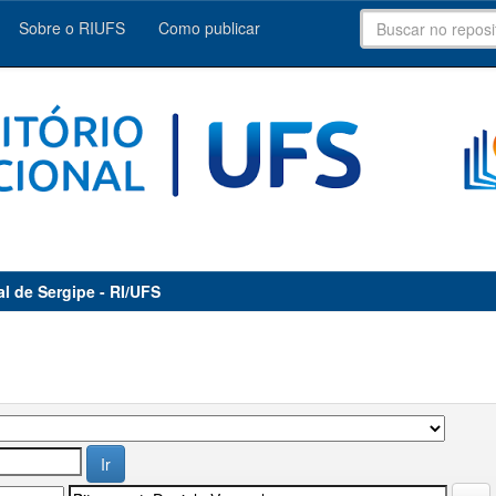
Sobre o RIUFS
Como publicar
al de Sergipe - RI/UFS