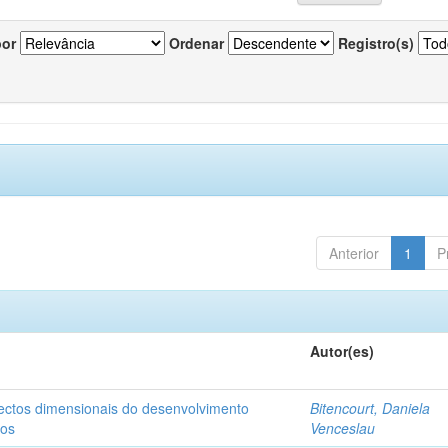
por
Ordenar
Registro(s)
Anterior
1
P
Autor(es)
pectos dimensionais do desenvolvimento
Bitencourt, Daniela
nos
Venceslau