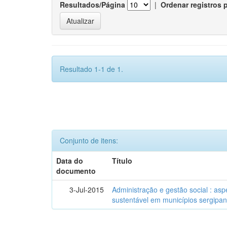
Resultados/Página
|
Ordenar registros 
Resultado 1-1 de 1.
Conjunto de itens:
Data do
Título
documento
3-Jul-2015
Administração e gestão social : as
sustentável em municípios sergipa