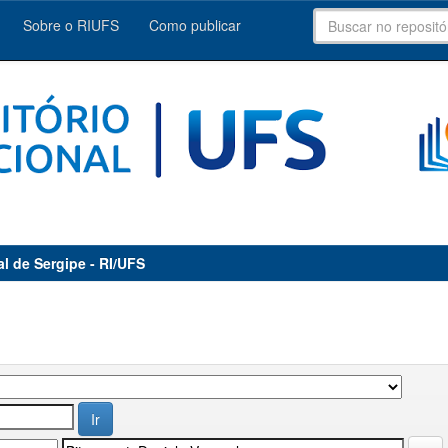
Sobre o RIUFS
Como publicar
al de Sergipe - RI/UFS