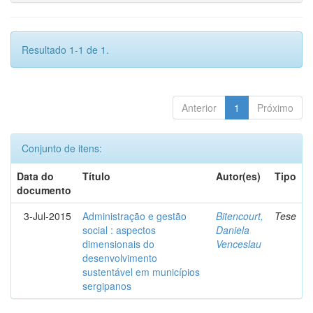
Resultado 1-1 de 1.
Anterior
1
Próximo
Conjunto de itens:
Data do
Título
Autor(es)
Tipo
documento
3-Jul-2015
Administração e gestão
Bitencourt,
Tese
social : aspectos
Daniela
dimensionais do
Venceslau
desenvolvimento
sustentável em municípios
sergipanos