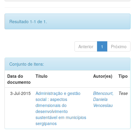
Resultado 1-1 de 1.
Anterior
1
Próximo
Conjunto de itens:
Data do
Título
Autor(es)
Tipo
documento
3-Jul-2015
Administração e gestão
Bitencourt,
Tese
social : aspectos
Daniela
dimensionais do
Venceslau
desenvolvimento
sustentável em municípios
sergipanos