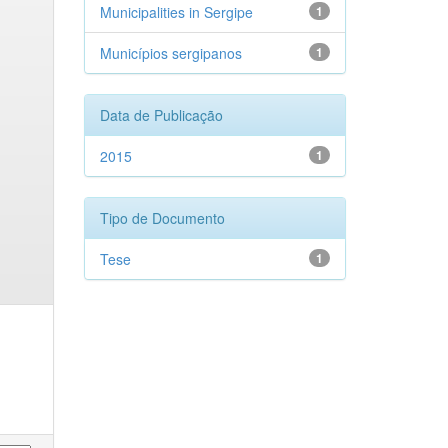
Municipalities in Sergipe
1
Municípios sergipanos
1
Data de Publicação
2015
1
Tipo de Documento
Tese
1