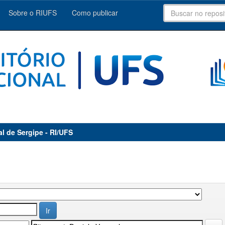
Sobre o RIUFS
Como publicar
al de Sergipe - RI/UFS