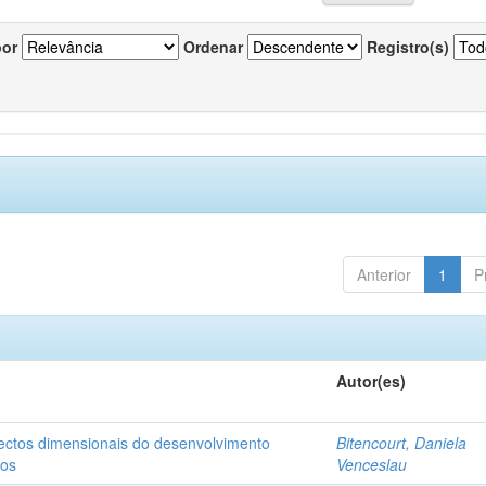
por
Ordenar
Registro(s)
Anterior
1
P
Autor(es)
pectos dimensionais do desenvolvimento
Bitencourt, Daniela
nos
Venceslau