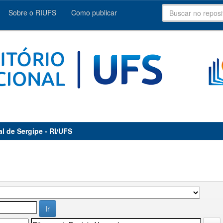
Sobre o RIUFS
Como publicar
al de Sergipe - RI/UFS