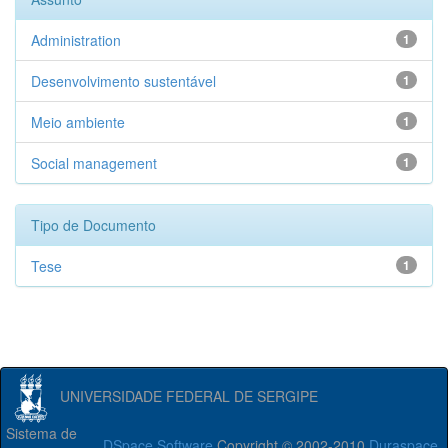
Administration
1
Desenvolvimento sustentável
1
Meio ambiente
1
Social management
1
Tipo de Documento
Tese
1
UNIVERSIDADE FEDERAL DE SERGIPE
Sistema de
DSpace Software
Copyright © 2002-2010
Duraspace