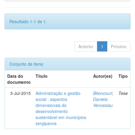
Resultado 1-1 de 1.
Anterior
1
Próximo
Conjunto de itens:
Data do
Título
Autor(es)
Tipo
documento
3-Jul-2015
Administração e gestão
Bitencourt,
Tese
social : aspectos
Daniela
dimensionais do
Venceslau
desenvolvimento
sustentável em municípios
sergipanos