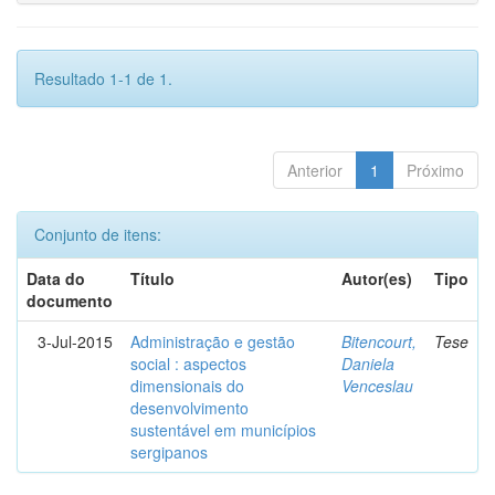
Resultado 1-1 de 1.
Anterior
1
Próximo
Conjunto de itens:
Data do
Título
Autor(es)
Tipo
documento
3-Jul-2015
Administração e gestão
Bitencourt,
Tese
social : aspectos
Daniela
dimensionais do
Venceslau
desenvolvimento
sustentável em municípios
sergipanos