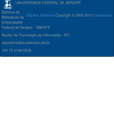
UNIVERSIDADE FEDERAL DE SERGIPE
Sistema de
DSpace Software
Copyright © 2002-2010
Duraspace
Bibliotecas da
Universidade
Federal de Sergipe - SIBIUFS
Núcleo de Tecnologia da Informação - NTI
repositorio@academico.ufs.br
+55 79 3194-6528