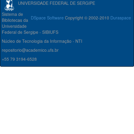
UNIVERSIDADE FEDERAL DE SERGIPE
Sistema de
DSpace Software
Copyright © 2002-2010
Duraspace
Bibliotecas da
Universidade
Federal de Sergipe - SIBIUFS
Núcleo de Tecnologia da Informação - NTI
repositorio@academico.ufs.br
+55 79 3194-6528