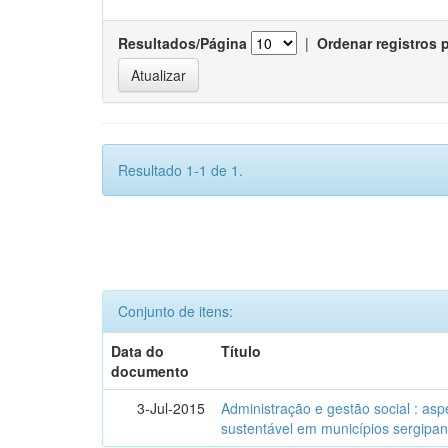
Resultados/Página
|
Ordenar registros 
Resultado 1-1 de 1.
Conjunto de itens:
Data do
Título
documento
3-Jul-2015
Administração e gestão social : as
sustentável em municípios sergipa