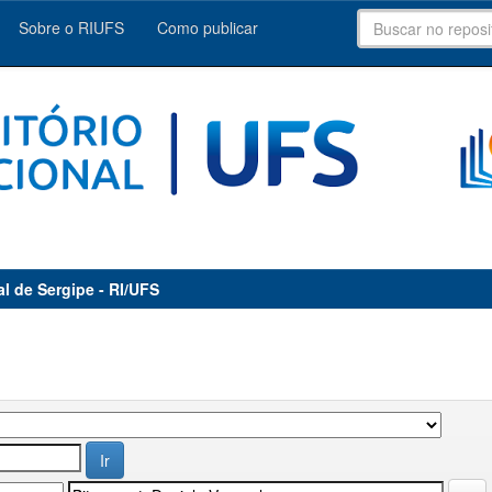
Sobre o RIUFS
Como publicar
al de Sergipe - RI/UFS