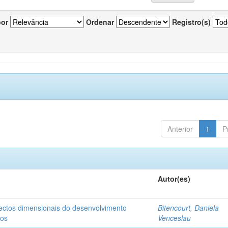
por
Ordenar
Registro(s)
Anterior
1
P
Autor(es)
pectos dimensionais do desenvolvimento
Bitencourt, Daniela
nos
Venceslau