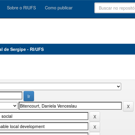
Sobre o RIUFS
Como publicar
al de Sergipe - RI/UFS