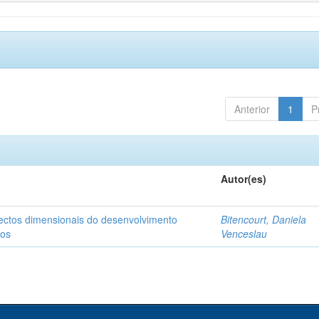
Anterior
1
P
Autor(es)
pectos dimensionais do desenvolvimento
Bitencourt, Daniela
nos
Venceslau