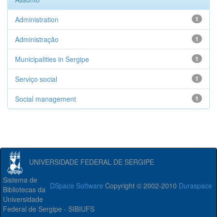
Administration
1
Administração
1
Municipalities in Sergipe
1
Serviço social
1
Social management
1
UNIVERSIDADE FEDERAL DE SERGIPE
Sistema de
DSpace Software
Copyright © 2002-2010
Duraspace
Bibliotecas da
Universidade
Federal de Sergipe - SIBIUFS