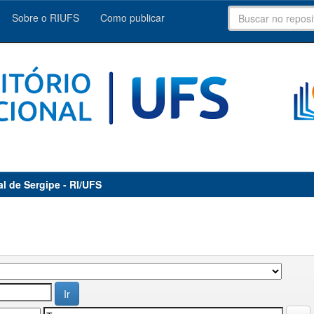
Sobre o RIUFS
Como publicar
al de Sergipe - RI/UFS