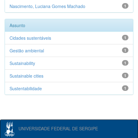
Nascimento, Luciana Gomes Machado
1
Assunto
Cidades sustentáveis
1
Gestão ambiental
1
Sustainability
1
Sustainable cities
1
Sustentabilidade
1
UNIVERSIDADE FEDERAL DE SERGIPE