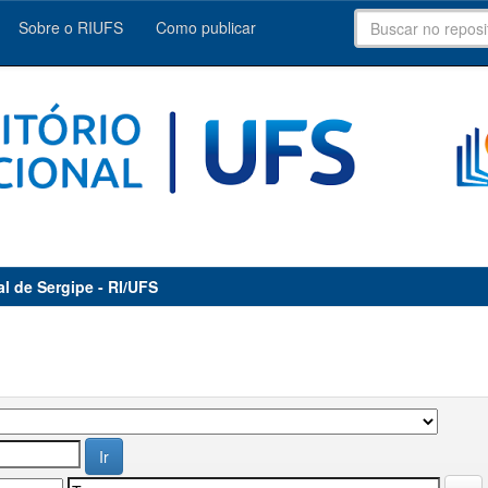
Sobre o RIUFS
Como publicar
al de Sergipe - RI/UFS