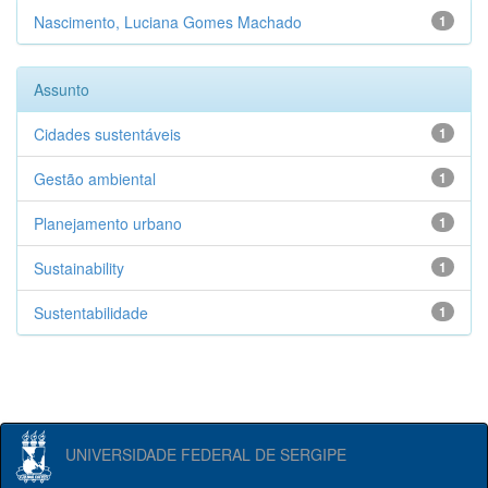
Nascimento, Luciana Gomes Machado
1
Assunto
Cidades sustentáveis
1
Gestão ambiental
1
Planejamento urbano
1
Sustainability
1
Sustentabilidade
1
UNIVERSIDADE FEDERAL DE SERGIPE